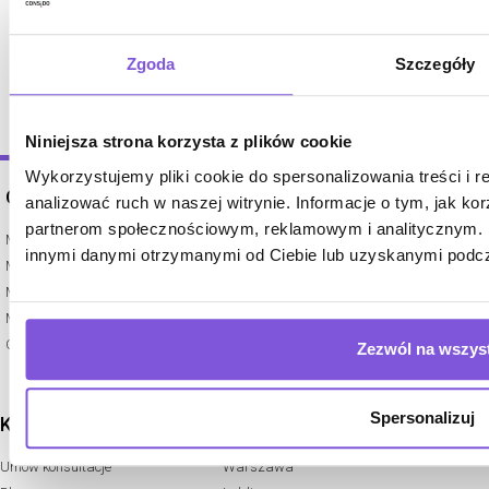
Zgoda
Szczegóły
Niniejsza strona korzysta z plików cookie
Wykorzystujemy pliki cookie do spersonalizowania treści i 
WYPOSAŻENIE
OFERTA
analizować ruch w naszej witrynie. Informacje o tym, jak ko
partnerom społecznościowym, reklamowym i analitycznym. P
Budki telefoniczne do biur
Meble Call Center
innymi danymi otrzymanymi od Ciebie lub uzyskanymi podcza
Wykładziny podłogowe
Meble pracownicze
Mobilne ścianki i panele do biura
Meble konferencyjne
Okleiny i panele ścienne
Meble gabinetowe
Projektowanie restauracji i barów
Oferta dedykowana
Zezwól na wszyst
Spersonalizuj
KONTAKT
LOKALIZACJE
Umów konsultacje
Warszawa