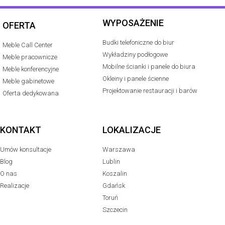
WYPOSAŻENIE
OFERTA
Budki telefoniczne do biur
Meble Call Center
Wykładziny podłogowe
Meble pracownicze
Mobilne ścianki i panele do biura
Meble konferencyjne
Okleiny i panele ścienne
Meble gabinetowe
Projektowanie restauracji i barów
Oferta dedykowana
KONTAKT
LOKALIZACJE
Umów konsultacje
Warszawa
Blog
Lublin
O nas
Koszalin
Realizacje
Gdańsk
Toruń
Szczecin