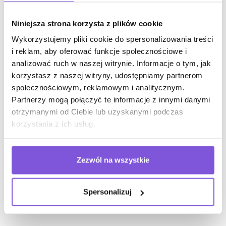
rozwiązania dla
Niniejsza strona korzysta z plików cookie
pracowników
Wykorzystujemy pliki cookie do spersonalizowania treści
i reklam, aby oferować funkcje społecznościowe i
analizować ruch w naszej witrynie. Informacje o tym, jak
Optymalizacja warunków pracy zawsze była w
korzystasz z naszej witryny, udostępniamy partnerom
centrum naszej uwagi. Zależy nam na zmniejszeniu
społecznościowym, reklamowym i analitycznym.
wysiłku fizycznego i obciążeń oddziałujących na
Partnerzy mogą połączyć te informacje z innymi danymi
pracującą osobę do minimum. Nasze rozwiązanie to
otrzymanymi od Ciebie lub uzyskanymi podczas
tworzenie miejsc, w których człowiek nie tylko może
korzystania z ich usług.
się skoncentrować i pracować wydajnie i kreatywnie,
ale także zrelaksować się w strefach chill out.
Zezwól na wszystkie
Spersonalizuj