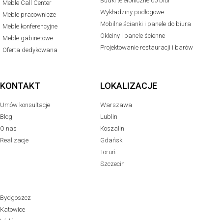
Budki telefoniczne do biur
Meble Call Center
Wykładziny podłogowe
Meble pracownicze
Mobilne ścianki i panele do biura
Meble konferencyjne
Okleiny i panele ścienne
Meble gabinetowe
Projektowanie restauracji i barów
Oferta dedykowana
KONTAKT
LOKALIZACJE
Umów konsultacje
Warszawa
Blog
Lublin
O nas
Koszalin
Realizacje
Gdańsk
Toruń
Szczecin
Bydgoszcz
Katowice