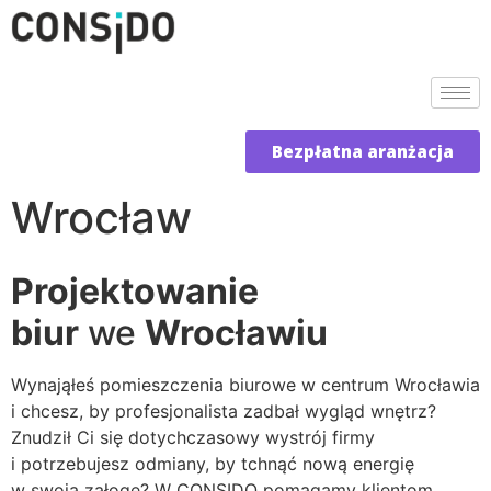
Bezpłatna aranżacja
Wrocław
Projektowanie
biur
we
Wrocławiu
Wynająłeś pomieszczenia biurowe w centrum Wrocławia
i chcesz, by profesjonalista zadbał wygląd wnętrz?
Znudził Ci się dotychczasowy wystrój firmy
i potrzebujesz odmiany, by tchnąć nową energię
w swoją załogę? W CONSIDO pomagamy klientom