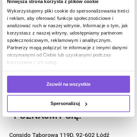
Niniejsza strona korzysta z plików cookie
stworzyliśmy od podstaw. Wciąż jednak nieustannie
podnosimy nasze kwalifikacje i poznajemy nowe
Wykorzystujemy pliki cookie do spersonalizowania treści
rozwiązania. Staramy się, by każda
aranżacja
i reklam, aby oferować funkcje społecznościowe i
wnętrz
była niepowtarzalna i w pełni odzwierciedlała
analizować ruch w naszej witrynie. Informacje o tym, jak
oczekiwania klienta. Wybierając CONSIDO, masz
korzystasz z naszej witryny, udostępniamy partnerom
pewność, że rozpoczniesz współpracę
społecznościowym, reklamowym i analitycznym.
z profesjonalistami, którzy dołożą wszelkich starań,
Partnerzy mogą połączyć te informacje z innymi danymi
by Twoje biuro stało się komfortowym miejscem pracy.
otrzymanymi od Ciebie lub uzyskanymi podczas
korzystania z ich usług.
Czekamy na klientów z miasta
Wrocław
i województwa
dolnośląskiego – skontaktuj się z nami i umów
na spotkanie z naszym doradcą!
Zezwól na wszystkie
Spersonalizuj
POZNAJMY SIĘ!
Consido Taborowa 119D, 92-602 Łódź