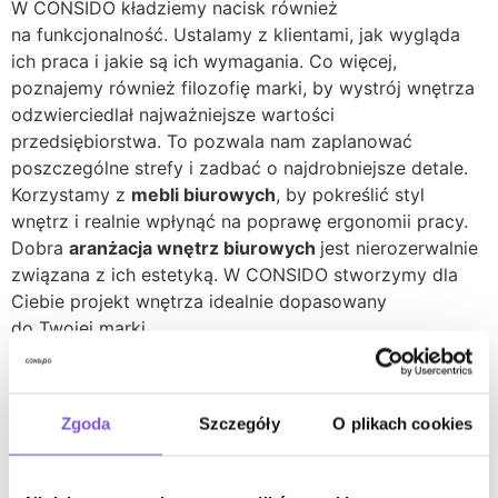
W CONSIDO kładziemy nacisk również
na funkcjonalność. Ustalamy z klientami, jak wygląda
ich praca i jakie są ich wymagania. Co więcej,
poznajemy również filozofię marki, by wystrój wnętrza
odzwierciedlał najważniejsze wartości
przedsiębiorstwa. To pozwala nam zaplanować
poszczególne strefy i zadbać o najdrobniejsze detale.
Korzystamy z
mebli biurowych
, by pokreślić styl
wnętrz i realnie wpłynąć na poprawę ergonomii pracy.
Dobra
aranżacja wnętrz biurowych
jest nierozerwalnie
związana z ich estetyką. W CONSIDO stworzymy dla
Ciebie projekt wnętrza idealnie dopasowany
do Twojej marki.
Współpraca z profesjonalistami
Zgoda
Szczegóły
O plikach cookies
W codziennej pracy najważniejsza jest dla nas
komunikacja i właściwe rozpoznanie potrzeb klienta.
Działamy według określonych standardów, które