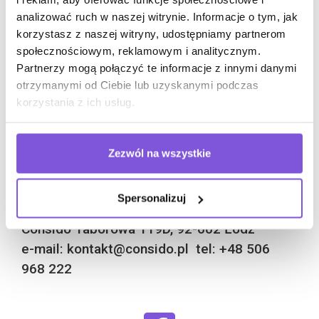
szukasz rzetelnego partnera, z którym odmienisz
analizować ruch w naszej witrynie. Informacje o tym, jak
pomieszczenia biurowe lub stworzysz klimatyczny lokal
korzystasz z naszej witryny, udostępniamy partnerom
gastronomiczny CONSIDO to świetny wybór.
społecznościowym, reklamowym i analitycznym.
Nasza oferta jest skierowana do przedsiębiorców
Partnerzy mogą połączyć te informacje z innymi danymi
z miasta Lublin oraz właścicieli firm i lokali
otrzymanymi od Ciebie lub uzyskanymi podczas
gastronomicznych z województwa lubelskiego.
korzystania z ich usług.
Zezwól na wszystkie
POZNAJMY SIĘ!
Spersonalizuj
Consido Taborowa 119D, 92-602 Łódź
e-mail: kontakt@consido.pl tel: +48 506
968 222