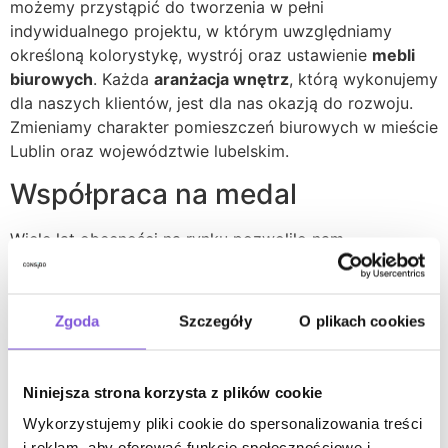
możemy przystąpić do tworzenia w pełni
indywidualnego projektu, w którym uwzględniamy
określoną kolorystykę, wystrój oraz ustawienie
mebli
biurowych
. Każda
aranżacja wnętrz
, którą wykonujemy
dla naszych klientów, jest dla nas okazją do rozwoju.
Zmieniamy charakter pomieszczeń biurowych w mieście
Lublin oraz województwie lubelskim.
Współpraca na medal
Wiele lat obecności na rynku pozwoliło nam
wypracować własne standardy współpracy, którymi
kierujemy się w codziennej obsłudze klienta. Dzięki
temu każda
aranżacja biura
w CONSIDO to w pełni
Zgoda
Szczegóły
O plikach cookies
indywidualny projekt oparty na sprawdzonych
rozwiązaniach.
Projektowanie
wymaga kreatywności
oraz nieszablonowanego podejścia, dlatego nasze
Niniejsza strona korzysta z plików cookie
realizacje są tworzone przez ludzi z pasją i łączą
Wykorzystujemy pliki cookie do spersonalizowania treści
oryginalne rozwiązania z funkcjonalnością. Jeśli
i reklam, aby oferować funkcje społecznościowe i