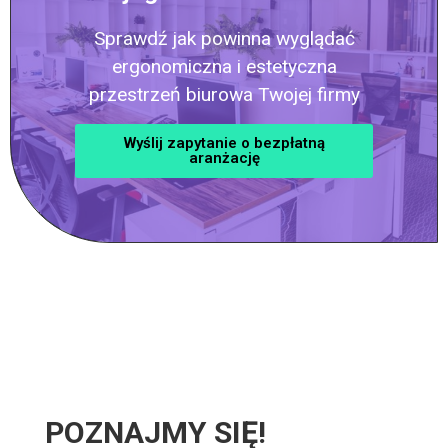
Sprawdź jak powinna wyglądać
ergonomiczna i estetyczna
przestrzeń biurowa Twojej firmy
Wyślij zapytanie o bezpłatną
aranżację
POZNAJMY SIĘ!