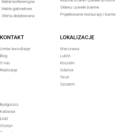
Mobilne ścianki i panele do biura
Meble konferencyjne
Okleiny i panele ścienne
Meble gabinetowe
Projektowanie restauracji i barów
Oferta dedykowana
KONTAKT
LOKALIZACJE
Umów konsultacje
Warszawa
Blog
Lublin
O nas
Koszalin
Realizacje
Gdańsk
Toruń
Szczecin
Bydgoszcz
Katowice
Łódź
Olsztyn