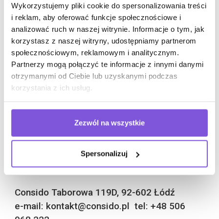
Chcemy, aby meble biurowe stanowiły harmonijną
Wykorzystujemy pliki cookie do spersonalizowania treści
całość z naszymi propozycjami. Zmieniamy dla naszych
i reklam, aby oferować funkcje społecznościowe i
klientów powierzchnie biurowe i lokale gastronomiczne
analizować ruch w naszej witrynie. Informacje o tym, jak
w miejsca przyjazne pracy oraz wypoczynkowi.
korzystasz z naszej witryny, udostępniamy partnerom
społecznościowym, reklamowym i analitycznym.
Nasza oferta jest skierowana do przedsiębiorców
Partnerzy mogą połączyć te informacje z innymi danymi
z miasta Olsztyn oraz województwa warmińsko-
otrzymanymi od Ciebie lub uzyskanymi podczas
mazurskiego. Z przyjemnością zaprojektujemy dla
korzystania z ich usług.
Ciebie wymarzoną przestrzeń, umów się na spotkanie
z naszym doradcą.
Zezwól na wszystkie
Spersonalizuj
POZNAJMY SIĘ!
Consido Taborowa 119D, 92-602 Łódź
e-mail: kontakt@consido.pl tel: +48 506