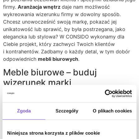
firmy.
Aranżacja wnętrz
daje nam możliwość
wykreowania wizerunku firmy w dowolny sposób.
Chcesz unowocześnić swoją markę, pokazać jej
unikatowość lub sprawić, by była postrzegana, jako
elegancka lub stylowa? W CONSIDO wykonamy dla
Ciebie projekt, który zachwyci Twoich klientów
i kontrahentów. Zadbamy o każdy detal, w tym dobór
odpowiednich
mebli biurowych
.
Meble biurowe – buduj
wizerunek marki
Sprzęty są ważnym elementem, który dopełnia
wizerunek przedsiębiorstwa. Dlatego w CONSIDO
Zgoda
Szczegóły
O plikach cookies
współpracujemy z wyjątkowymi producentami –
stawiamy na oryginalność i ponadczasową jakość.
Szukamy rzetelnych i godnych zaufania partnerów,
Niniejsza strona korzysta z plików cookie
którzy znają się na designie i potrafią nas zaskoczyć.