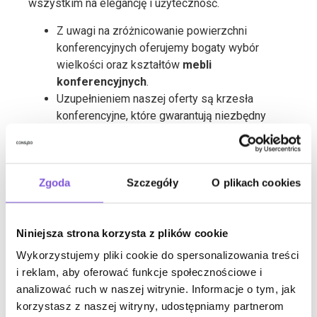
wszystkim na elegancję i użyteczność.
Z uwagi na zróżnicowanie powierzchni
konferencyjnych oferujemy bogaty wybór
wielkości oraz kształtów
mebli
konferencyjnych
.
Uzupełnieniem naszej oferty są krzesła
konferencyjne, które gwarantują niezbędny
komfort pracy. Oferujemy krzesła o jednolitym
wzorze i kolorystyce – idealne dopasowane
do stołów oraz ogólnej koncepcji sali
Zgoda
Szczegóły
O plikach cookies
konferencyjnej.
Niniejsza strona korzysta z plików cookie
Wykorzystujemy pliki cookie do spersonalizowania treści
i reklam, aby oferować funkcje społecznościowe i
Praktyczne stoły
analizować ruch w naszej witrynie. Informacje o tym, jak
korzystasz z naszej witryny, udostępniamy partnerom