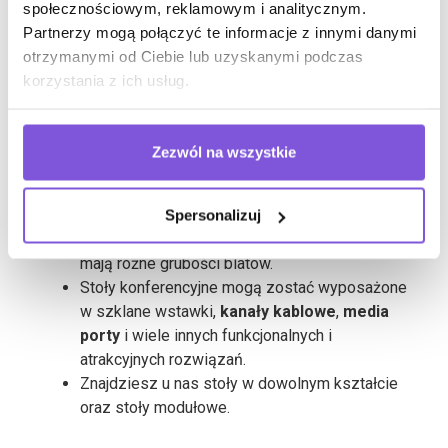
konferencyjne
społecznościowym, reklamowym i analitycznym.
Partnerzy mogą połączyć te informacje z innymi danymi
otrzymanymi od Ciebie lub uzyskanymi podczas
Najważniejszym meblem sali konferencyjnej jest
korzystania z ich usług.
stół, przy którym często zapadają ważne
strategiczne decyzje. Nasze kolekcje
stołów
konferencyjnych
to wygodne i funkcjonalne
Zezwól na wszystkie
rozwiązania oraz możliwość stworzenia ciekawych
aranżacji.
Oferujemy elastyczne rozwiązania: stoły
Spersonalizuj
dostępne są w różnorodnej kolorystyce oraz
mają różne grubości blatów.
Stoły konferencyjne mogą zostać wyposażone
w szklane wstawki,
kanały kablowe
,
media
porty
i wiele innych funkcjonalnych i
atrakcyjnych rozwiązań.
Znajdziesz u nas stoły w dowolnym kształcie
oraz stoły modułowe.