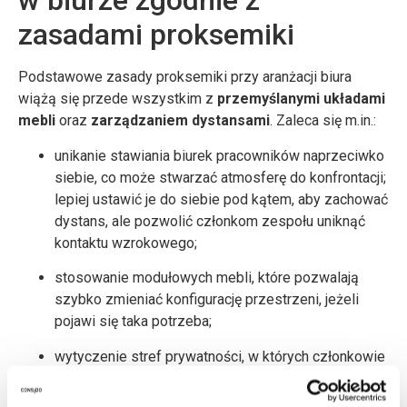
w biurze zgodnie z
zasadami proksemiki
Podstawowe zasady proksemiki przy aranżacji biura
wiążą się przede wszystkim z
przemyślanymi układami
mebli
oraz
zarządzaniem dystansami
. Zaleca się m.in.:
unikanie stawiania biurek pracowników naprzeciwko
siebie, co może stwarzać atmosferę do konfrontacji;
lepiej ustawić je do siebie pod kątem, aby zachować
dystans, ale pozwolić członkom zespołu uniknąć
kontaktu wzrokowego;
stosowanie modułowych mebli, które pozwalają
szybko zmieniać konfigurację przestrzeni, jeżeli
pojawi się taka potrzeba;
wytyczenie stref prywatności, w których członkowie
zespołu mogą się zrelaksować i “odpocząć od
siebie”.