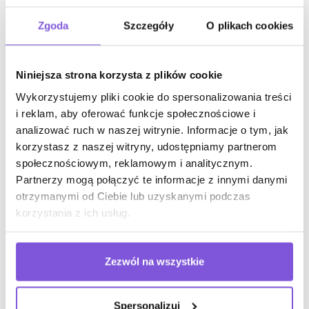
Rola werbalnej i
Zgoda
Szczegóły
O plikach cookies
niewerbalnej komunikacji w
proksemice
Niniejsza strona korzysta z plików cookie
Wykorzystujemy pliki cookie do spersonalizowania treści
Rola mowy ciała oraz komunikacji werbalnej w proksemice
i reklam, aby oferować funkcje społecznościowe i
jest niezwykle ważna. Nasi eksperci doskonale ją
analizować ruch w naszej witrynie. Informacje o tym, jak
rozumieją i wykorzystują podczas pracy nad aranżacją
korzystasz z naszej witryny, udostępniamy partnerom
przestrzeni biurowych. Skorzystaj z naszego
społecznościowym, reklamowym i analitycznym.
doświadczenia, aby poprawić relacje w zespole i
Partnerzy mogą połączyć te informacje z innymi danymi
stworzyć miejsce o klimacie, w którym chce się pracować.
otrzymanymi od Ciebie lub uzyskanymi podczas
Zapraszamy do kontaktu!
korzystania z ich usług.
Zezwól na wszystkie
Spersonalizuj