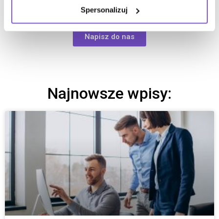
#openspace #praca #office #biuro #aranżacja wnętrz
Spersonalizuj
#skupienie
Napisz do nas
Najnowsze wpisy: