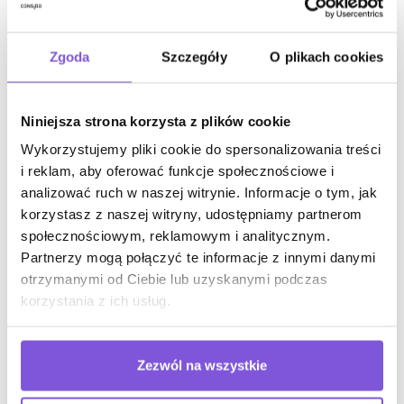
funkcjonalnego i atrakcyjnego miejsca pracy, które wspiera
Twoją markę i pomaga Twoim pracownikom
Zgoda
Szczegóły
O plikach cookies
zmaksymalizować ich produktywność. Oprócz naszej
szerokiej gamy mebli biurowych, nasz zespół może również
pomóc w zaprojektowaniu przestrzeni do pracy.
Niniejsza strona korzysta z plików cookie
Czy jesteś gotowy, aby przeprojektować swoje biuro, aby
Wykorzystujemy pliki cookie do spersonalizowania treści
zmaksymalizować produktywność i kreatywne myślenie?
i reklam, aby oferować funkcje społecznościowe i
Consido może pomóc w zaprojektowaniu i zainstalowaniu
analizować ruch w naszej witrynie. Informacje o tym, jak
idealnych projektów dla Twojej firmy. Consido jest wiodącym
korzystasz z naszej witryny, udostępniamy partnerom
dostawcą mebli biurowych, edukacyjnych, restauracyjnych i
społecznościowym, reklamowym i analitycznym.
hotelowych, oferującym wysokiej jakości usługi projektowe i
Partnerzy mogą połączyć te informacje z innymi danymi
instalacyjne w dowolnym stylu i skali. Nasza siedziba główna
otrzymanymi od Ciebie lub uzyskanymi podczas
znajduje się w Łodzi Andrzejowie, ul. Taborowa 119D. Jeśli
korzystania z ich usług.
jesteś gotowy, aby rozpocząć projektowanie biura, skontaktuj
się z nami online. Aby uzyskać więcej wskazówek
dotyczących projektowania mebli, śledź nas na Facebooku,
Zezwól na wszystkie
Instagramie i Linked In.