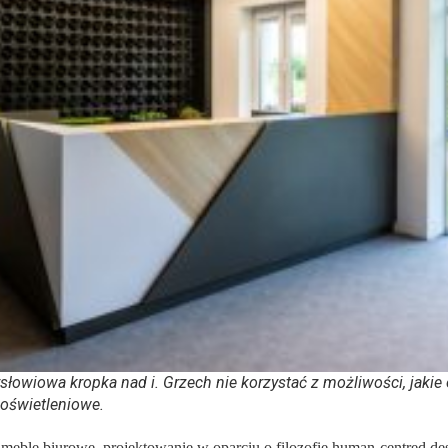
ysłowiowa kropka nad i. Grzech nie korzystać z możliwości, jakie
 oświetleniowe.
ne meble biurowe, projektowanie w oparciu o filozofię human-centred d