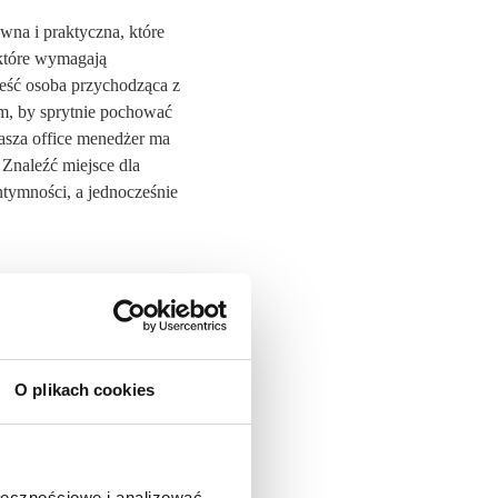
ywna i praktyczna, które
 które wymagają
ieść osoba przychodząca z
ym, by sprytnie pochować
Nasza office menedżer ma
 Znaleźć miejsce dla
ntymności, a jednocześnie
O plikach cookies
ołecznościowe i analizować