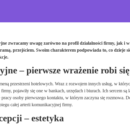
jne zwracamy uwagę zarówno na profil działalności firmy, jak i wa
bramą, przejściem. Swoim charakterem podpowiada to, co dzieje się
kcje.
jne – pierwsze wrażenie robi się
meną przestrzeni hotelowych. Wraz z rozwojem innych usług, w któryc
m firmy, pojawiły się one w bankach, urzędach i biurach. Ich sercem są
e pracy osoby pierwszego kontaktu, w którym zaczyna się rozmowa. Dos
iegu całej arterii komunikacyjnej firmy.
epcji – estetyka