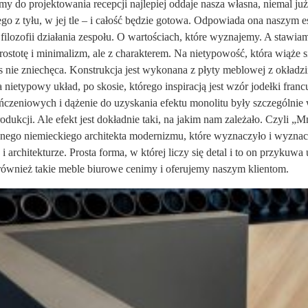
y do projektowania recepcji najlepiej oddaje nasza własna, niemal ju
ego z tyłu, w jej tle – i całość będzie gotowa. Odpowiada ona naszym
filozofii działania zespołu. O wartościach, które wyznajemy. A stawia
rostotę i minimalizm, ale z charakterem. Na nietypowość, która wiąże s
as nie zniechęca. Konstrukcja jest wykonana z płyty meblowej z okładzi
ietypowy układ, po skosie, którego inspiracją jest wzór jodełki francu
czeniowych i dążenie do uzyskania efektu monolitu były szczególni
ukcji. Ale efekt jest dokładnie taki, na jakim nam zależało. Czyli „M
nego niemieckiego architekta modernizmu, które wyznaczyło i wyznacz
i architekturze. Prosta forma, w której liczy się detal i to on przyku
 również takie meble biurowe cenimy i oferujemy naszym klientom.