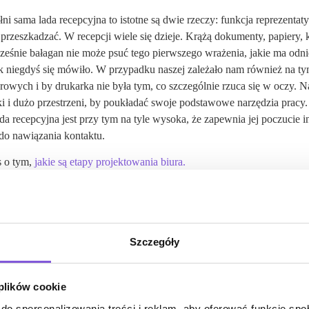
pełni sama lada recepcyjna to istotne są dwie rzeczy: funkcja reprezentat
rzeszkadzać. W recepcji wiele się dzieje. Krążą dokumenty, papiery,
ześnie bałagan nie może psuć tego pierwszego wrażenia, jakie ma odn
jak niegdyś się mówiło. W przypadku naszej zależało nam również na t
owych i by drukarka nie była tym, co szczególnie rzuca się w oczy. 
łki i dużo przestrzeni, by poukładać swoje podstawowe narzędzia pracy.
da recepcyjna jest przy tym na tyle wysoka, że zapewnia jej poczucie i
do nawiązania kontaktu.
s o tym,
jakie są etapy projektowania biura.
Szczegóły
 plików cookie
do spersonalizowania treści i reklam, aby oferować funkcje sp