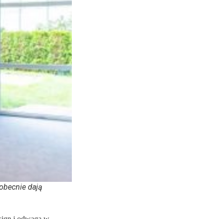
 obecnie dają
esign i odwaga w