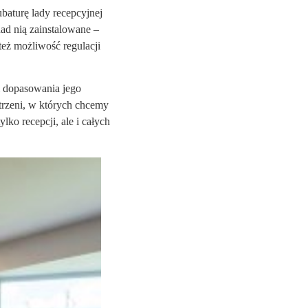
baturę lady recepcyjnej
nad nią zainstalowane –
 też możliwość regulacji
 i dopasowania jego
trzeni, w których chcemy
lko recepcji, ale i całych