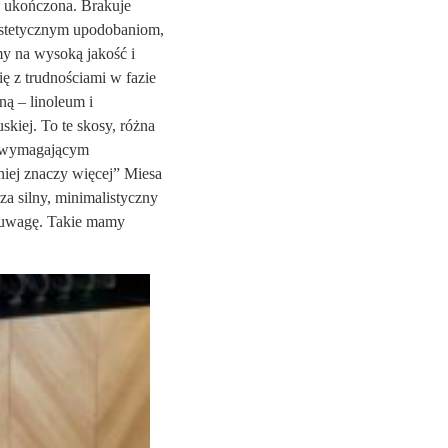
ż ukończona. Brakuje
 estetycznym upodobaniom,
my na wysoką jakość i
ię z trudnościami w fazie
ną – linoleum i
skiej. To te skosy, różna
e wymagającym
niej znaczy więcej” Miesa
a silny, minimalistyczny
wa uwagę. Takie mamy