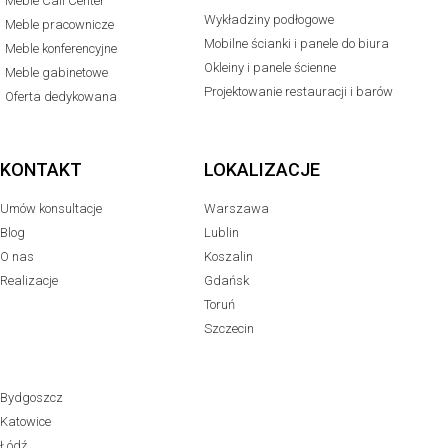
Meble Call Center
Wykładziny podłogowe
Meble pracownicze
Mobilne ścianki i panele do biura
Meble konferencyjne
Okleiny i panele ścienne
Meble gabinetowe
Projektowanie restauracji i barów
Oferta dedykowana
KONTAKT
LOKALIZACJE
Umów konsultacje
Warszawa
Blog
Lublin
O nas
Koszalin
Realizacje
Gdańsk
Toruń
Szczecin
Bydgoszcz
Katowice
Łódź