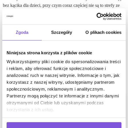
bez kącika dla dzieci, przy czym coraz częściej nie są to strefy ze
stoliczkami, w których dzieci rysują kredkami, a wieże
multimedialne z edukacyjnymi grami i zabawami. Cóż – znak
czasu.
Zgoda
Szczegóły
O plikach cookies
Napisz do nas
Niniejsza strona korzysta z plików cookie
Wykorzystujemy pliki cookie do spersonalizowania treści
i reklam, aby oferować funkcje społecznościowe i
analizować ruch w naszej witrynie. Informacje o tym, jak
Najnowsze wpisy:
korzystasz z naszej witryny, udostępniamy partnerom
społecznościowym, reklamowym i analitycznym.
Partnerzy mogą połączyć te informacje z innymi danymi
otrzymanymi od Ciebie lub uzyskanymi podczas
korzystania z ich usług.