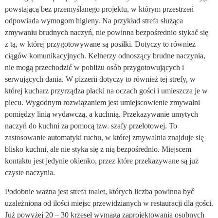
powstającą bez przemyślanego projektu, w którym przestrzeń
odpowiada wymogom higieny. Na przykład strefa służąca
zmywaniu brudnych naczyń, nie powinna bezpośrednio stykać się
z tą, w której przygotowywane są posiłki. Dotyczy to również
ciągów komunikacyjnych. Kelnerzy odnoszący brudne naczynia,
nie mogą przechodzić w pobliżu osób przygotowujących i
serwujących dania. W pizzerii dotyczy to również tej strefy, w
której kucharz przyrządza placki na oczach gości i umieszcza je w
piecu. Wygodnym rozwiązaniem jest umiejscowienie zmywalni
pomiędzy linią wydawczą, a kuchnią. Przekazywanie umytych
naczyń do kuchni za pomocą tzw. szafy przelotowej. To
zastosowanie automatyki ruchu, w której zmywalnia znajduje się
blisko kuchni, ale nie styka się z nią bezpośrednio. Miejscem
kontaktu jest jedynie okienko, przez które przekazywane są już
czyste naczynia.
Podobnie ważna jest strefa toalet, których liczba powinna być
uzależniona od ilości miejsc przewidzianych w restauracji dla gości.
Już powyżej 20 – 30 krzeseł wymaga zaprojektowania osobnych