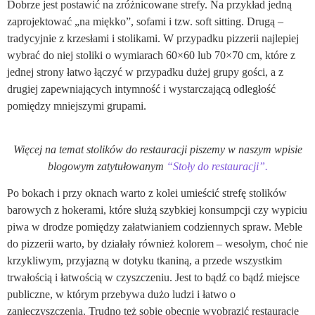
Dobrze jest postawić na zróżnicowane strefy. Na przykład jedną
zaprojektować „na miękko”, sofami i tzw. soft sitting. Drugą –
tradycyjnie z krzesłami i stolikami. W przypadku pizzerii najlepiej
wybrać do niej stoliki o wymiarach 60×60 lub 70×70 cm, które z
jednej strony łatwo łączyć w przypadku dużej grupy gości, a z
drugiej zapewniających intymność i wystarczającą odległość
pomiędzy mniejszymi grupami.
Więcej na temat stolików do restauracji piszemy w naszym wpisie
blogowym zatytułowanym
“Stoły do restauracji”.
Po bokach i przy oknach warto z kolei umieścić strefę stolików
barowych z hokerami, które służą szybkiej konsumpcji czy wypiciu
piwa w drodze pomiędzy załatwianiem codziennych spraw. Meble
do pizzerii warto, by działały również kolorem – wesołym, choć nie
krzykliwym, przyjazną w dotyku tkaniną, a przede wszystkim
trwałością i łatwością w czyszczeniu. Jest to bądź co bądź miejsce
publiczne, w którym przebywa dużo ludzi i łatwo o
zanieczyszczenia. Trudno też sobie obecnie wyobrazić restaurację