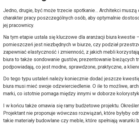
Jedno, drugie, być może trzecie spotkanie… Architekci muszą
charakter pracy poszczególnych osób, aby optymalnie dostosow
jej pracownicy.
Na tym etapie ustala się kluczowe dla
aranżacji biura
kwestie –
pomieszczeń jest niezbędnych w biurze, czy podział przestrz
zapewniać elastyczność i zmienność, z jakich mebli korzystają 
biura
to także sondowanie gustów, prezentowanie bieżących tre
podpowiadają, co jest modne, sprawdzone, praktyczne, a klienc
Do tego typu ustaleń należy koniecznie dodać jeszcze kwestię i
biura
musi mieć swoje odzwierciedlenie. O ile to możliwe, arc
marki, co istotnie pomaga między innymi w doborze kolorystyk
I w końcu także omawia się ramy budżetowe projektu. Określen
Projektant nie proponuje wówczas rozwiązań, które byłyby od
takie materiały budowlane czy meble, które spełniają warunki