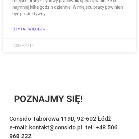
miejsce pracy? Typowy pracownik spędza w biurze co
najmniej kilka godzin dziennie. W miejscu pracy powinien
być produktywny
CZYTAJ WIĘCEJ »
2025-01-14
POZNAJMY SIĘ!
Consido Taborowa 119D, 92-602 Łódź
e-mail: kontakt@consido.pl tel: +48 506
968 222