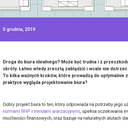
5 grudnia, 2019
Droga do biura idealnego? Może być trudna i z przeszkodam
skróty. Łatwo wtedy zresztą zabłądzić i wcale nie dotrzeć
To kilka ważnych kroków, które prowadzą do optymalnie
z
praktyce wygląda
projektowanie biura
?
Dobry
projekt biura
to ten, który odpowiada na potrzeby jego 
normami BHP
i
trendami aranżacyjnymi
, spełnia oczekiwania i
możliwości finansowych, oraz bazuje na naturalnych atutach dan