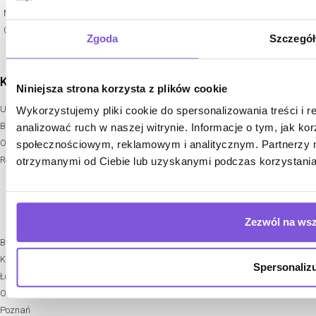
Okleiny i panele ścienne
Meble gabinetowe
Projektowanie restauracji i barów
Oferta dedykowana
Zgoda
Szczegół
KONTAKT
LOKALIZACJE
Niniejsza strona korzysta z plików cookie
Umów konsultacje
Warszawa
Wykorzystujemy pliki cookie do spersonalizowania treści i 
Blog
Lublin
analizować ruch w naszej witrynie. Informacje o tym, jak k
O nas
Koszalin
społecznościowym, reklamowym i analitycznym. Partnerzy m
Realizacje
Gdańsk
otrzymanymi od Ciebie lub uzyskanymi podczas korzystania 
Toruń
Szczecin
Zezwól na wsz
Bydgoszcz
Katowice
Spersonalizu
Łódź
Olsztyn
Poznań