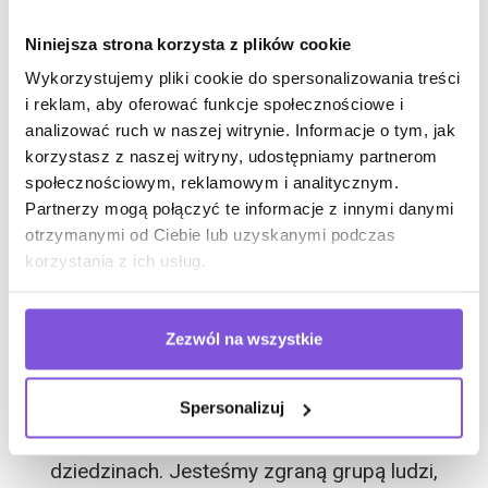
i komfortowej przestrzeni w miejscu pracy.
Bogaty asortyment mebli i wyposażenia pozwala
Niniejsza strona korzysta z plików cookie
na ergonomiczne, ekonomiczne
Wykorzystujemy pliki cookie do spersonalizowania treści
i reklam, aby oferować funkcje społecznościowe i
i ekologiczne kształtowanie przestrzeni. Staramy
analizować ruch w naszej witrynie. Informacje o tym, jak
się urzeczywistnić marzenia naszych Klientów w
korzystasz z naszej witryny, udostępniamy partnerom
najmniejszym detalu. Dział logistyczny CONSIDO
społecznościowym, reklamowym i analitycznym.
dostarcza zamówienia w terminie, a nasi
Partnerzy mogą połączyć te informacje z innymi danymi
fachowcy sprawnie montują meble na miejscu.
otrzymanymi od Ciebie lub uzyskanymi podczas
Zapewniamy 5-letnią gwarancję i rzetelny serwis
korzystania z ich usług.
pogwarancyjny.
Zezwól na wszystkie
Nasz zespół składa się z doświadczonych
specjalistów, którzy posiadają szeroką
Spersonalizuj
wiedzę i umiejętności w swoich
dziedzinach. Jesteśmy zgraną grupą ludzi,