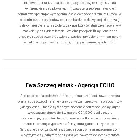
biurowe (biurka, krzesła biurowe, lady recepcyjne, stoły i krzesła
konferencyjne, zabudowa kuchni) zawsze przebiega należycie i
terminowo spełniając wymagania jakościowe co do przedmiotu umów. W
ostatnim czasie przedstawiono nam bardzo ciekawy projekt aranżacji
sali konferencyjnej wraz z ofertą zakupu, który świetnie zrealizowano w
zaskakująco szybkim tempie. Rzetelne podejście firmy Consido do
zleconych zadań pozwala stwierdzić, że jest profesjonalnym partnerem
w zakresie wykonywanych usług dającym gwarancję solidności.
Ewa Szczegielniak - Agencja ECHO
Godne polecenia podejście do klienta, niesamowicie ciekawa i szeroka
oferta, a co szczególnie fajne - prawdziwe zainteresowanie pracowników,
jakiego rodzaju meble są w danym momencie potrzebne. Mamy super
wyposażone biuro dzięki wsparciu CONSIDO, stąd szczera
rekomendacja, by właśnie tu realizować wszelkie zapotrzebowania na
meble i elementy wyposażenia firmy, biura, gabinetu czy recepcji.
Serdeczne dzięki za świetne wsparcie i pomysł na aranżację naszych
wnętrz, które są jednym z najczęstszych powodów do komplementów,