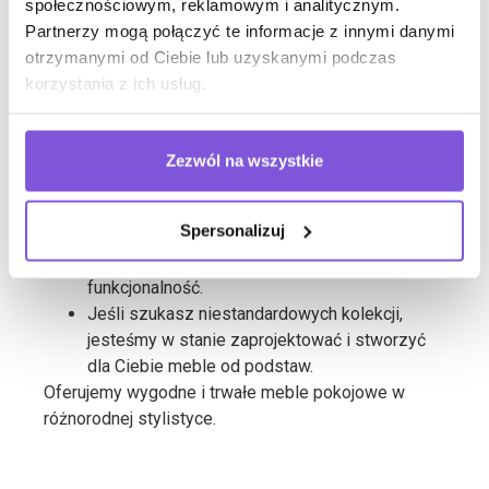
pokoju
społecznościowym, reklamowym i analitycznym.
Partnerzy mogą połączyć te informacje z innymi danymi
otrzymanymi od Ciebie lub uzyskanymi podczas
Zajmujemy się kompleksową aranżacją przestrzeni.
korzystania z ich usług.
W zależności od efektu, który chcesz osiągnąć,
zaproponujemy Ci najlepsze rozwiązanie.
Zadbamy o to, aby meble pokojowe były
Zezwól na wszystkie
idealnie dopasowane do charakteru hotelu.
Znajdziesz u nas meble luksusowe o
Spersonalizuj
podwyższonym standardzie oraz meble
uniwersalne doceniane za prostotę i
funkcjonalność.
Jeśli szukasz niestandardowych kolekcji,
jesteśmy w stanie zaprojektować i stworzyć
dla Ciebie meble od podstaw.
Oferujemy wygodne i trwałe meble pokojowe w
różnorodnej stylistyce.