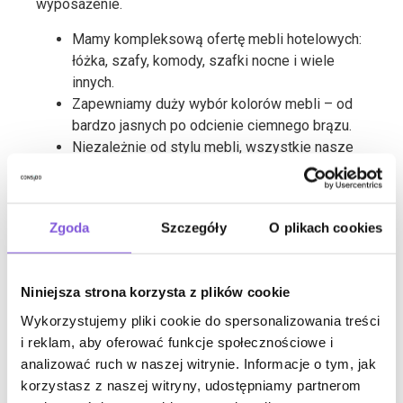
wyposażenie.
Mamy kompleksową ofertę mebli hotelowych:
łóżka, szafy, komody, szafki nocne i wiele
innych.
Zapewniamy duży wybór kolorów mebli – od
bardzo jasnych po odcienie ciemnego brązu.
Niezależnie od stylu mebli, wszystkie nasze
kolekcje wykonane są z najwyższą
starannością.
Zgoda
Szczegóły
O plikach cookies
Niniejsza strona korzysta z plików cookie
Meble idealnie
Wykorzystujemy pliki cookie do spersonalizowania treści
i reklam, aby oferować funkcje społecznościowe i
dopasowane do
analizować ruch w naszej witrynie. Informacje o tym, jak
korzystasz z naszej witryny, udostępniamy partnerom