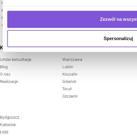
Wykładziny podłogowe
Meble pracownicze
Mobilne ścianki i panele do biura
Meble konferencyjne
Okleiny i panele ścienne
Meble gabinetowe
Zezwól na wszyst
Projektowanie restauracji i barów
Oferta dedykowana
Spersonalizuj
KONTAKT
LOKALIZACJE
Umów konsultacje
Warszawa
Blog
Lublin
O nas
Koszalin
Realizacje
Gdańsk
Toruń
Szczecin
Bydgoszcz
Katowice
Łódź