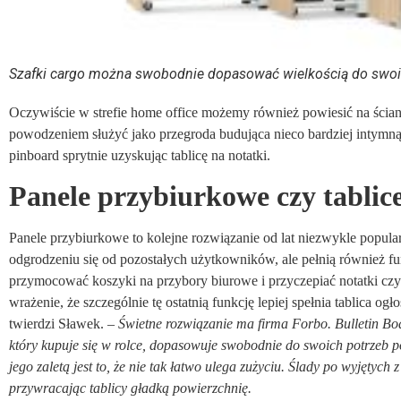
Szafki cargo można swobodnie dopasować wielkością do swoich
Oczywiście w strefie home office możemy również powiesić na ścianie
powodzeniem służyć jako przegroda budująca nieco bardziej intymną 
pinboard sprytnie uzyskując tablicę na notatki.
Panele przybiurkowe czy tablic
Panele przybiurkowe to kolejne rozwiązanie od lat niezwykle popular
odgrodzeniu się od pozostałych użytkowników, ale pełnią również 
przymocować koszyki na przybory biurowe i przyczepiać notatki cz
wrażenie, że szczególnie tę ostatnią funkcję lepiej spełnia tablica og
twierdzi Sławek. –
Świetne rozwiązanie ma firma Forbo.
Bulletin
B
o
który kupuje się w rolce, dopasowuje
swobodnie
do
swoich
potrzeb
p
jego zalet
ą
jest to, że nie
tak łatwo ulega zużyciu.
Ś
lady po wyjętych 
przywracając tablicy
gładką powierzchnię.