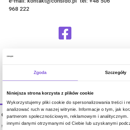
e-mail: kontakt@consido.pl tel: +48 506
968 222
Zgoda
Szczegóły
Niniejsza strona korzysta z plików cookie
Wykorzystujemy pliki cookie do spersonalizowania treści i 
analizować ruch w naszej witrynie. Informacje o tym, jak ko
WYPOSAŻENIE
OFERTA
partnerom społecznościowym, reklamowym i analitycznym. P
innymi danymi otrzymanymi od Ciebie lub uzyskanymi podcza
Budki telefoniczne do biur
Meble Call Center