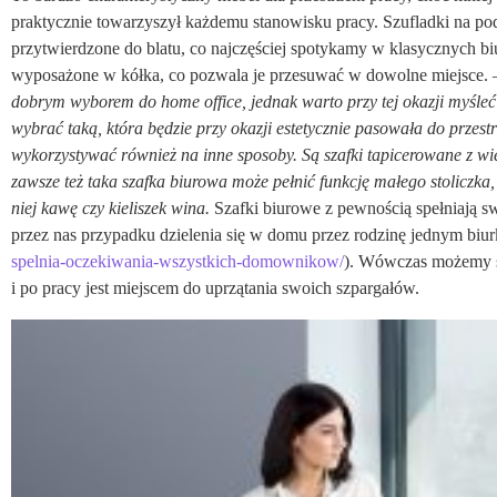
praktycznie towarzyszył każdemu stanowisku pracy. Szufladki na p
przytwierdzone do blatu, co najczęściej spotykamy w klasycznych biu
wyposażone w kółka, co pozwala je przesuwać w dowolne miejsce.
dobrym wyborem do home office, jednak warto przy tej okazji myśleć
wybrać taką, która będzie
przy okazji
estetycznie pasowała do przest
wykorzysty
wać
również na inne sposoby. Są szafki tapicerowane z w
zawsze też taka szafka biurowa może
pełnić funkcję
mał
ego
stoliczk
a
niej
kawę czy kieliszek wina.
Szafki biurowe z pewnością spełniają s
przez nas przypadku dzielenia się w domu przez rodzinę jednym biur
spelnia-oczekiwania-wszystkich-domownikow/
). Wówczas możemy si
i po pracy jest miejscem do uprzątania swoich szpargałów.