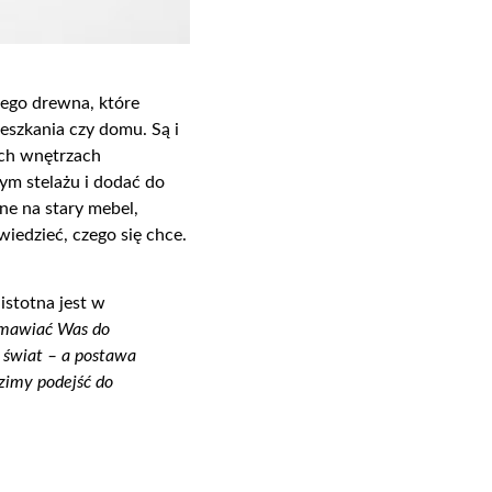
nego drewna, które
szkania czy domu. Są i
nych wnętrzach
m stelażu i dodać do
ne na stary mebel,
iedzieć, czego się chce.
istotna jest w
amawiać Was do
 świat – a postawa
dzimy podejść do