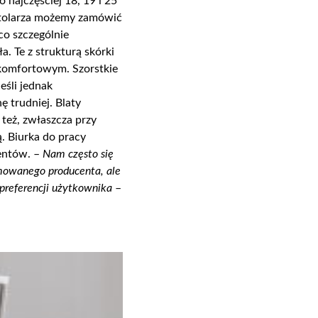
 najczęściej 18, 19 i 25
stolarza możemy zamówić
 co szczególnie
a. Te z
strukturą
skórk
i
j komfortowym. Szorstkie
eśli jednak
chę
trudniej
. Blaty
 też,
zwłaszcza przy
ą. Biurka do pracy
entów. –
Nam często się
omowanego producenta, ale
preferencji użytkownika
–