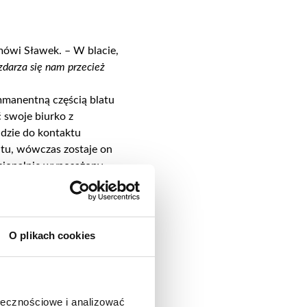
mówi Sławek. – W blacie,
darza się nam przecież
mmanentną częścią blatu
ć swoje biurko z
jdzie do kontaktu
atu, wówczas zostaje
on
esjonalnie wyposażony
O plikach cookies
aawansowane
ołecznościowe i analizować