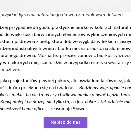
 przykład łączenia naturalnego drewna z metalowym detalem.
dziej przypadnie do gustu praktyczne biurko w kolorach natural
ć do większości barw i innych elementów wykończeniowych mie
uktur, np. drewna z bielą, która dobrze wygląda w lekkich i jas
rdziej industrialn
ych wnętrz biurko
można osadzić na aluminiowy
aturalnego drewna. Można też przecież zamówić biurko stylizowa
ny w niektórych miejscach.
Dziś w
przypadku estetyki wystarczy w
o możliwe.
jako projektantów pewnej pokory, ale uświadomiła również, jak 
kość, która przekłada się na trwałość. –
Będziemy więc uparcie n
akości meble, bo nie trend czy chwilowa moda kreować będzie teraz
Kupuj mniej i na dłużej, ale tylko to, co jest dobre. I tak właśnie ra
 przestrzeni home office.
– reasumuje Sławek.
Napisz do nas