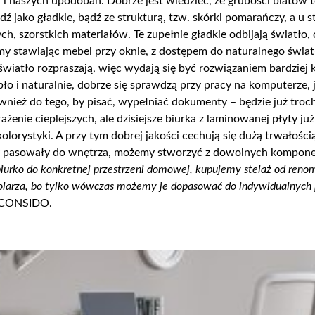
i i naszych upodobań. Dobrze jest wiedzieć, że grubości blatów to
 jako gładkie, bądź ze strukturą, tzw. skórk
i
pomarańczy, a u 
ch, szorstkich materiałów. Te zupełnie gładkie odbijają światło,
my stawiając
mebel
przy oknie, z dostępem do naturalnego światł
 światło rozpraszają, więc wydają się być rozwiązaniem bardzie
pło i
naturalnie, dobrze się sprawdzą przy pracy na komputerze, j
wnież do tego, by pisać, wypełniać dokumenty – będzie już tro
żenie cieplejszych, ale dzisiejsze biurka z laminowanej płyty już
olorystyki
. A przy tym dobrej jakości cechują się dużą trwałości
, by pasowały do wnętrza, możemy stworzyć z dowolnych kompon
biurko do konkretnej przestrzeni domowej, kupujemy stelaż od ren
olarz
a
, bo tylko wówczas możemy je dopasować do indywidualnych 
z CONSIDO.