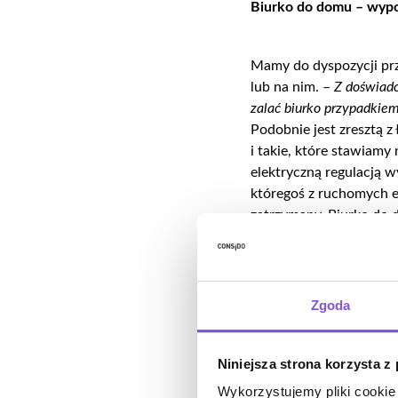
Biurko do domu – wyp
Mamy do dyspozycji pr
lub na nim. –
Z doświadc
zalać biurko przypadkie
Podobnie jest zresztą 
i takie, które stawiamy
elektryczną regulacją w
któregoś z ruchomych e
zatrzymany. Biurko do 
meb
el
.
Kwestią otwartą 
B
iurko – co z estetyką?
Zgoda
T
o temat rzeka oczywiś
technologicznie, które
Niniejsza strona korzysta z
Wykorzystujemy pliki cookie 