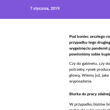
7 stycznia, 2019
P
od koniec zeszłego ro
przypadku tego drugieg
wygaśnięciu pandemii 
powinniśmy sobie kupić 
Czy do gabinetu, czy d
potrzeby, rynek produ
głową. Wiemy już, jak
wyposażenia.
B
iurka do pracy zdalnej 
W przypadku blatów biu