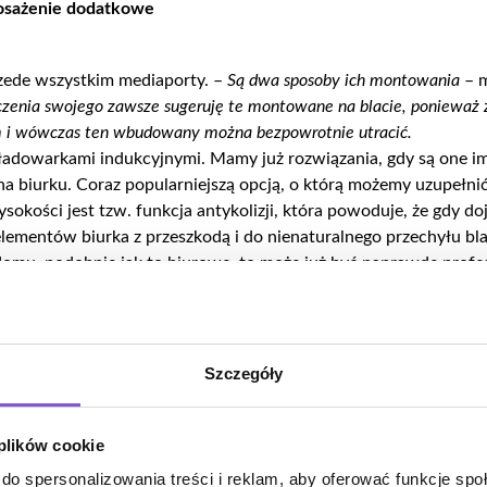
osażenie dodatkowe
zede wszystkim mediaporty. –
Są dwa sposoby ich montowania
– 
zenia swojego zawsze sugeruję te montowane na blacie, ponieważ z
m i wówczas ten wbudowany można bezpowrotnie utracić.
z ładowarkami indukcyjnymi. Mamy już rozwiązania, gdy są one i
 na biurku. Coraz popularniejszą opcją, o którą możemy uzupełni
ysokości jest tzw. funkcja antykolizji, która powoduje, że gdy do
lementów biurka z przeszkodą i do nienaturalnego przechyłu bl
domu, podobnie jak to biurowe, to może już być naprawdę prof
jest tylko to, co jest nam naprawdę potrzebne.
Szczegóły
cie i zawsze rzecz gustu. A że producenci oferują nam biurka z
 możemy wizualnie dopasować do wnętrza – nic, tylko wybierać!
 plików cookie
do spersonalizowania treści i reklam, aby oferować funkcje sp