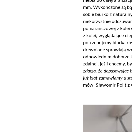
mebla do całej aranżacj
mm. Wykończone są bądź
sobie biurko z naturalny
niekorzystnie odczuwa
pomarańczow
ej
z kolei
z kolei, wyglądające
cie
potrzebujemy biurka ró
drewniane sprawiają wra
odpowiednim doborze k
zdalnej, jeśli chcemy
zdarza, że dopasowując 
już blat
zamawiamy u
st
mówi Sławomir Polit 