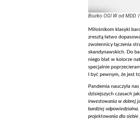
Biurko OGI W od MDD. I
Miłośnikom klasyki bar
zresztą łatwo dopasowa
zwolennicy łączenia str
skandynawskich.
Do b
a
niego blat w kolorze n
specjalnie poprzeciera
I być pewnym, że jest t
Pandemia nauczyła nas 
dzisiejszych czasach ja
inwestowania w dobrej j
bardziej odpowiedzialna. 
projektowania dla siebie