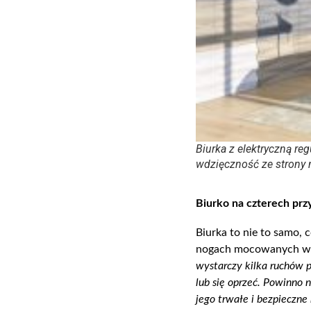
Biurka z elektryczną re
wdzięczność ze strony 
Biurk
o
na czterech
prz
Biurka to nie to samo, 
nogach mocowanych wkrę
wystarczy kilka ruchów 
lub się oprzeć. Powinno 
jego trwałe i bezpieczn