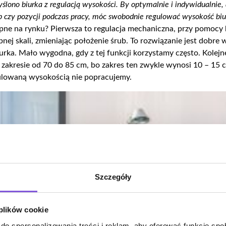
ślono biurka z regulacją wysokości. By optymalnie i indywidualnie,
eb
czy pozycji podczas pracy, móc swobodnie regulować wysokość bi
tępne na rynku? Pierwsza to regulacja mechaniczna, przy pomocy
ej skali, zmieniając położenie śrub. To rozwiązanie jest dobre
ka. Mało wygodna, gdy z tej funkcji korzystamy często. Kolejne
 zakresie od 70 do 85 cm, bo zakres
ten
zwykle wynosi 10 – 15 c
gulowaną wysokością nie popracujemy.
Szczegóły
 plików cookie
do spersonalizowania treści i reklam, aby oferować funkcje sp