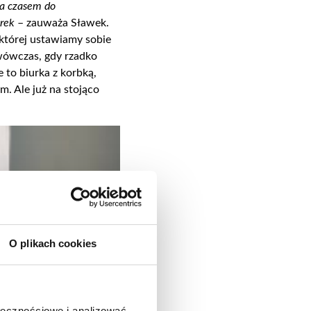
 a czasem do
urek
– zauważa Sławek.
 której ustawiamy sobie
 wówczas, gdy rzadko
 to biurka z korbką,
m. Ale już na stojąco
O plikach cookies
ołecznościowe i analizować