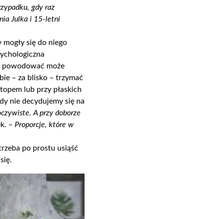
zypadku, gdy raz
ia Julka i 15-letni
y mogły się do niego
sychologiczna
e
powodować
może
bie – za blisko – trzymać
topem lub przy płaskich
gdy nie decydujemy się na
 oczywiste. A przy doborze
ek. –
Proporcje, które w
trzeba po prostu usiąść
się.