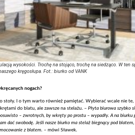
gulacją wysokości. Trochę na stojąco, trochę na siedząco. W ten
naszego kręgosłupa. Fot.: biurko od VANK
ykręcanych
nogach?
co stoły. I o tym warto również pamiętać. Wybierać wcale nie te,
tami do blatu, ale zawsze na stelażu. –
Płyta biurowa szybko s
posuwisto – zwrotnych, by wkręty po prostu – wypadły. A na biurku
nam dać swobodę. Jeśli nasze biurko ma stelaż biegnący pod blatem
e mocowanie z blatem.
– mówi Sławek.