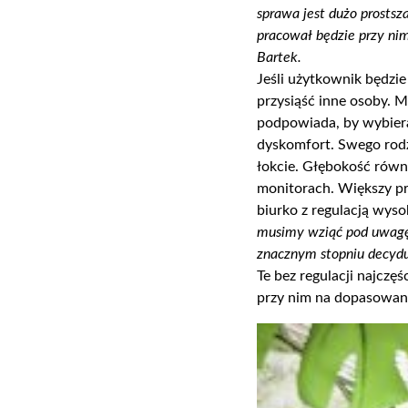
sprawa jest dużo prostsz
pracował będzie przy ni
Bartek.
Jeśli użytkownik będzie
przysiąść inne osoby. 
podpowiada, by wybiera
dyskomfort. Swego rodza
łokcie.
Głębokość równi
monitorach. Większy pro
biurko z regulacją wyso
musimy wziąć pod uwagę 
znacznym stopniu decyduj
Te bez regulacji najczę
przy nim na dopasowany