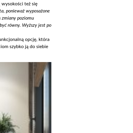
 wysokości też się
ta
, ponieważ wyposażone
as zmiany poziomu
 być równy
. Wyższy jest po
nkcjonalną opcję, która
iom szybko ją do siebie