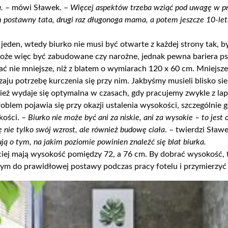
a.
– mówi Sławek. –
Więcej aspektów trzeba wziąć pod uwagę w pr
m
postawny
tata, drugi raz długonoga mama, a potem jeszcze 10-letn
 jeden,
wtedy
biurko nie musi być otwarte z każdej strony tak, b
Może więc być zabudowane czy narożne, jednak pewna bariera p
ć nie mniejsze, niż z blatem o wymiarach 12
0
x 60 cm. Mniejsz
ju potrzebę kurczenia się przy nim. Jakbyśmy musieli blisko sie
eż wydaje się optymalna w czasach, gdy pracujemy zwykle z lap
blem pojawia się przy okazji ustalenia wysokości, szczególnie 
kości. –
Biurko nie może być ani za niskie, ani za wysokie – to jest
nie tylko swój wzrost, ale również budowę ciała
. – twierdzi Sław
ą o tym, na jakim poziomie powinien znaleźć się blat biurka.
ściej mają wysokość pomiędzy 72, a 76 cm. By dobrać wysokość, 
m do prawidłowej postawy podczas pracy fotelu i przymierzyć 