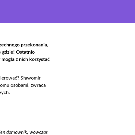
zechnego
przekonania,
 gdzie!
Ostatnio
 mogła z nich korzystać
 kierować?
Sławomir
roomu osobami, zwraca
wych.
jeden domownik,
wówczas