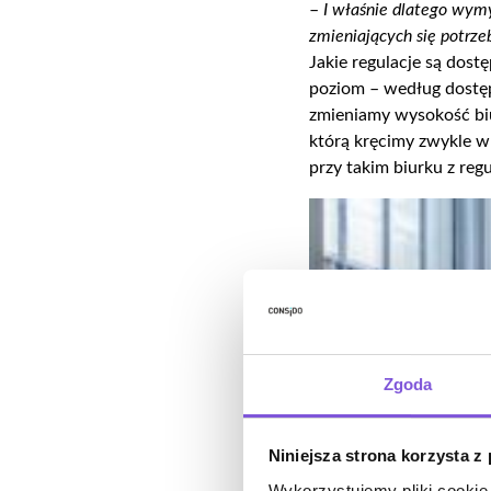
–
I właśnie dlatego wymy
zmieniających się potrz
Jakie regulacje są dos
poziom – według dostępn
zmieniamy wysokość biur
którą kręcimy zwykle w
przy takim biurku z re
Zgoda
Niniejsza strona korzysta z
Wykorzystujemy pliki cookie 