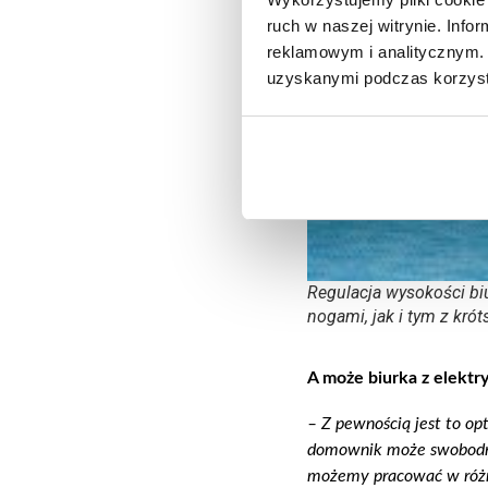
ruch w naszej witrynie. Inf
reklamowym i analitycznym. 
uzyskanymi podczas korzysta
Regulacja wysokości bi
nogami, jak i tym z krót
A może
b
iurka z elektr
–
Z pewnością jest to op
domownik może swobodnie
możemy pracować w różny