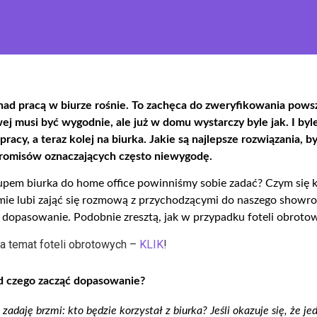
nad pracą w biurze rośnie.
To
zachęca do
zweryfikowania
pows
wej musi być wygodnie, a
le
już w domu
wystarczy
byle jak.
I
byle
pracy, a teraz kolej na biurka. Jakie są najlepsze rozwiązania
,
by
romisów oznaczających
często
niewygodę.
kupem biurka do home office powinniśmy sobie zadać? Czym się
firmie lubi zająć się rozmową z przychodzącymi do naszego show
dopasowanie. Podobnie zresztą, jak w przypadku foteli obroto
na temat foteli obrotowych –
KLIK
!
d czego zacząć dopasowanie
?
 zadaję brzmi: kto będzie korzystał z biurka? Jeśli okazuje się, że 