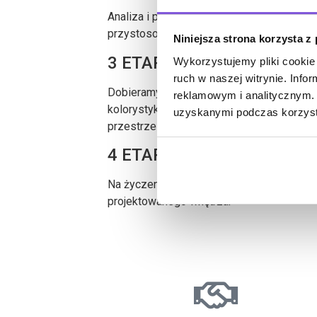
Analiza i propozycja efektywnego wykorzy
przystosowania wyposażenia do indywidua
Niniejsza strona korzysta z
3 ETAP – projekt wnętrza
Wykorzystujemy pliki cookie 
ruch w naszej witrynie. Inf
Dobieramy
meble
,
wykładziny
, dodatki o
reklamowym i analitycznym. 
kolorystykę wnętrza. Tworzymy spójną i w 
uzyskanymi podczas korzysta
przestrzeń.
4 ETAP – wizualizacje
Na życzenie Klienta przygotowujemy foto-
projektowanego wnętrza.