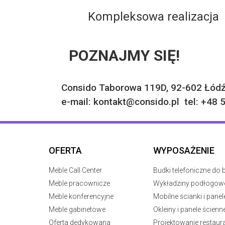
Kompleksowa realizacja
POZNAJMY SIĘ!
Consido Taborowa 119D, 92-602 Łód
e-mail: kontakt@consido.pl tel: +48 
OFERTA
WYPOSAŻENIE
Meble Call Center
Budki telefoniczne do b
Meble pracownicze
Wykładziny podłogow
Meble konferencyjne
Mobilne ścianki i panel
Meble gabinetowe
Okleiny i panele ścienn
Oferta dedykowana
Projektowanie restaura