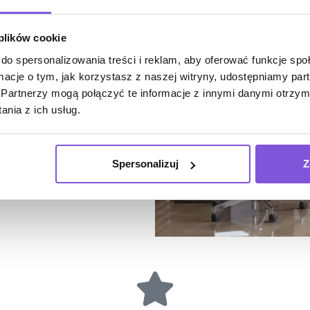
stania przestrzeni,
lnych potrzeb Inwestora.
 plików cookie
do spersonalizowania treści i reklam, aby oferować funkcje sp
ormacje o tym, jak korzystasz z naszej witryny, udostępniamy p
raz
oświetlenie
. Ustalamy
Partnerzy mogą połączyć te informacje z innymi danymi otrzym
pełni funkcjonalną
nia z ich usług.
Spersonalizuj
Z
realistyczne wizualizacje