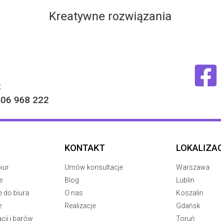
Kreatywne rozwiązania
ź
506 968 222
KONTAKT
LOKALIZA
iur
Umów konsultacje
Warszawa
e
Blog
Lublin
e do biura
O nas
Koszalin
e
Realizacje
Gdańsk
cji i barów
Toruń