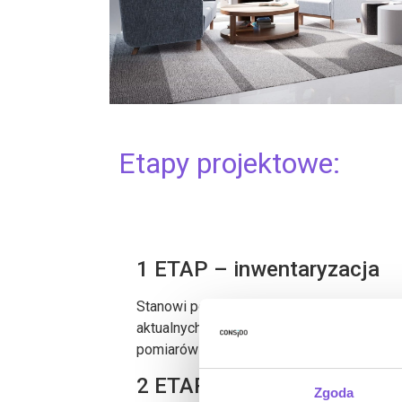
Etapy projektowe:
1 ETAP – inwentaryzacja
Stanowi podstawę rozpoczęcia projektu. J
aktualnych planów wnętrza na podstawie
pomiarów z natury.
2 ETAP – space plan
Zgoda