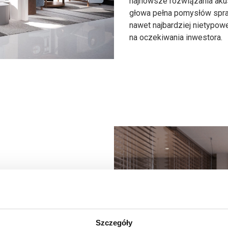
najnowsze rozwiązania aku
głowa pełna pomysłów spraw
nawet najbardziej nietypo
na oczekiwania inwestora.
est to opracowanie
 przeprowadzonych
Szczegóły